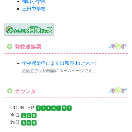
御田小学校
三田中学校
登校連絡票
学校感染症による出席停止について
港区立赤羽幼稚園のホームページです。
カウンタ
COUNTER
1
3
1
6
1
9
7
今日
1
3
6
昨日
6
4
9