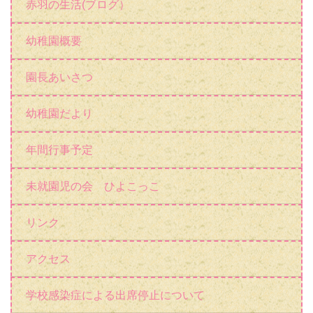
赤羽の生活(ブログ）
幼稚園概要
園長あいさつ
幼稚園だより
年間行事予定
未就園児の会 ひよこっこ
リンク
アクセス
学校感染症による出席停止について