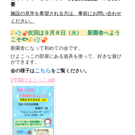
要
施設の見学を希望される方は、事前にお問い合わせ
ください。
次回は９
月８
日（火） 新園舎へよう
こそ🐟
新園舎になって初めての会です。
ひよこっこの部屋にある遊具を使って、好きな遊び
ができます。
こちら
会の様子は
をご覧ください。
2学期ひよこっこ.pdf