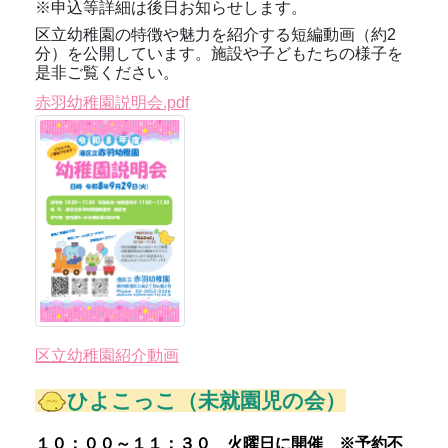
※申込等詳細は後日お知らせします。
区立幼稚園の特徴や魅力を紹介する短編動画（約2
分）を公開しています。施設や子どもたちの様子を
是非ご覧ください。
赤羽幼稚園説明会.pdf
区立幼稚園紹介動画
ひよこっこ
（未就園児の会）
１０：００～１１：３０ 火曜日に開催
※
予約不