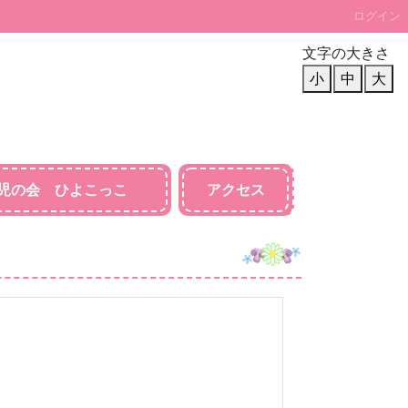
ログイン
文字の大きさ
小
中
大
児の会 ひよこっこ
アクセス