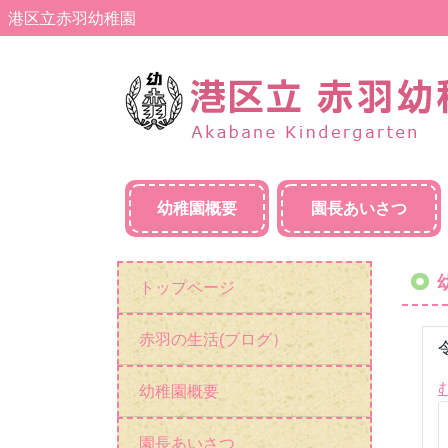
港区立赤羽幼稚園
幼稚園概要
園長あいさつ
トップページ
赤羽の生活(ブログ）
幼稚園概要
園長あいさつ