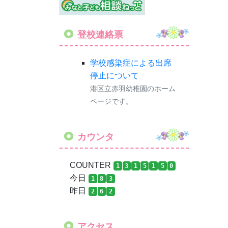
登校連絡票
学校感染症による出席
停止について
港区立赤羽幼稚園のホーム
ページです。
カウンタ
COUNTER
1
3
1
5
1
5
0
今日
1
8
3
昨日
2
6
2
アクセス