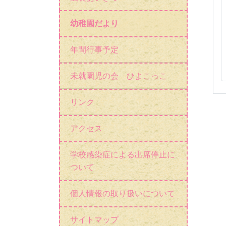
幼稚園だより
年間行事予定
未就園児の会 ひよこっこ
リンク
アクセス
学校感染症による出席停止に
ついて
個人情報の取り扱いについて
サイトマップ