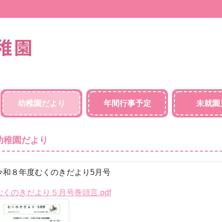
幼稚園だより
年間行事予定
未就園
幼稚園だより
令和８年度むくのきだより5月号
むくのきだより５月号巻頭言.pdf