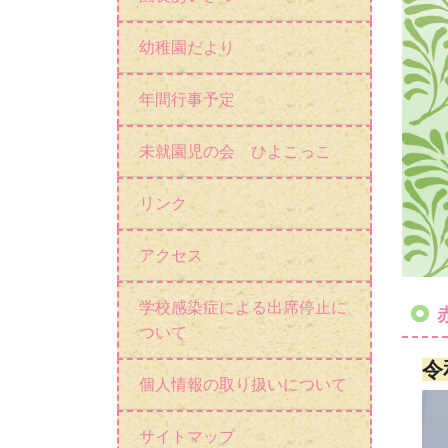
幼稚園だより
年間行事予定
未就園児の会 ひよこっこ
リンク
アクセス
学校感染症による出席停止に
ついて
令
個人情報の取り扱いについて
サイトマップ