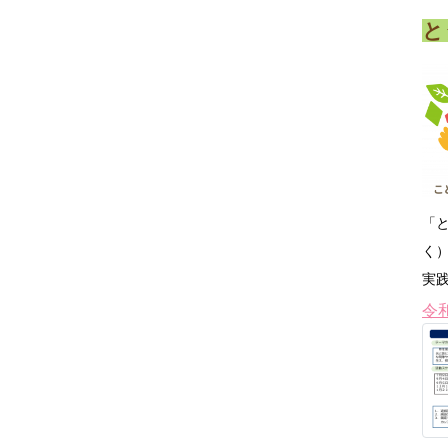
と
「
く
実
令