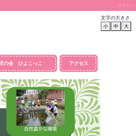
ログイン
文字の大きさ
小
中
大
児の会 ひよこっこ
アクセス