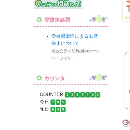
登校連絡票
学校感染症による出席
停止について
港区立赤羽幼稚園のホーム
ページです。
カウンタ
COUNTER
1
3
1
6
2
6
6
今日
2
0
5
昨日
6
4
9