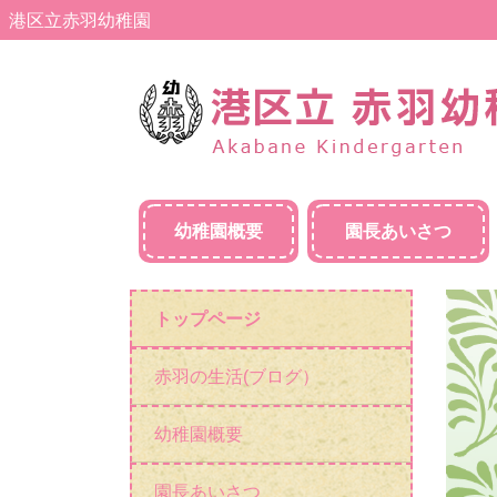
港区立赤羽幼稚園
幼稚園概要
園長あいさつ
トップページ
赤羽の生活(ブログ）
幼稚園概要
園長あいさつ