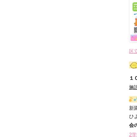
区
１
施
新
ひ
会
2学