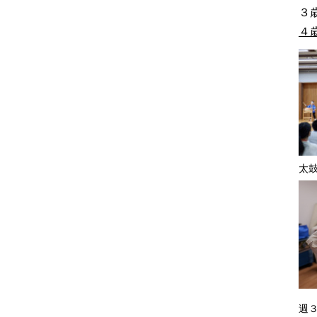
３
４
太
週