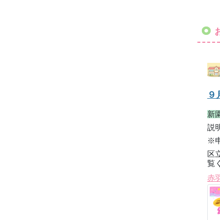
９
新
説
※
区
覧
赤羽