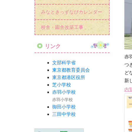
みなときっずなびカレンダー
校舎・園舎改築工事
リンク
赤
文部科学省
つ
東京都教育委員会
ど
東京都港区役所
新
芝小学校
内覧
赤羽小学校
赤羽小学校
御田小学校
三田中学校