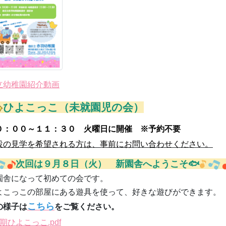
立幼稚園紹介動画
ひよこっこ
（未就園児の会）
０：００～１１：３０ 火曜日に開催
※
予約不要
設の見学を希望される方は、事前にお問い合わせください。
次回は９
月８
日（火） 新園舎へようこそ🐟
園舎になって初めての会です。
よこっこの部屋にある遊具を使って、好きな遊びができます。
こちら
の様子は
をご覧ください。
期ひよこっこ.pdf