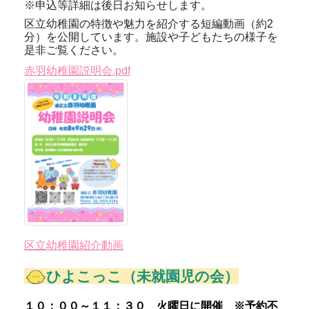
※申込等詳細は後日お知らせします。
区立幼稚園の特徴や魅力を紹介する短編動画（約2
分）を公開しています。施設や子どもたちの様子を
是非ご覧ください。
赤羽幼稚園説明会.pdf
区立幼稚園紹介動画
ひよこっこ
（未就園児の会）
１０：００～１１：３０ 火曜日に開催
※
予約不