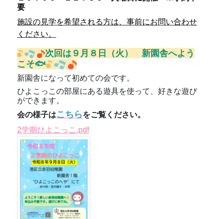
要
施設の見学を希望される方は、事前にお問い合わせ
ください。
次回は９
月８
日（火） 新園舎へよう
こそ🐟
新園舎になって初めての会です。
ひよこっこの部屋にある遊具を使って、好きな遊び
ができます。
こちら
会の様子は
をご覧ください。
2学期ひよこっこ.pdf